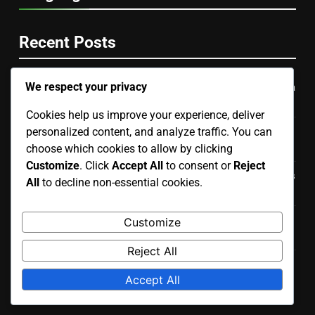
Recent Posts
We respect your privacy
Altavoces Para Cine En Casa: Sonido envolvente, Mejora
de la experiencia visual, Configuración sencilla
Cookies help us improve your experience, deliver
personalized content, and analyze traffic. You can
Altavoces Para Streaming: Conexión rápida, Calidad de
audio constante, Experiencia fluida
choose which cookies to allow by clicking
Customize
. Click
Accept All
to consent or
Reject
Altavoces Con Bundles: Ahorro en paquetes, Accesorios
All
to decline non-essential cookies.
incluidos, Valor agregado
Altavoces De Calidad Superior: Experiencia de sonido
Customize
inmersiva, Satisfacción garantizada, Durabilidad
Reject All
Altavoces Inalámbricos Portátiles: Fácil transporte,
Accept All
Batería de larga duración, Conectividad bluetooth