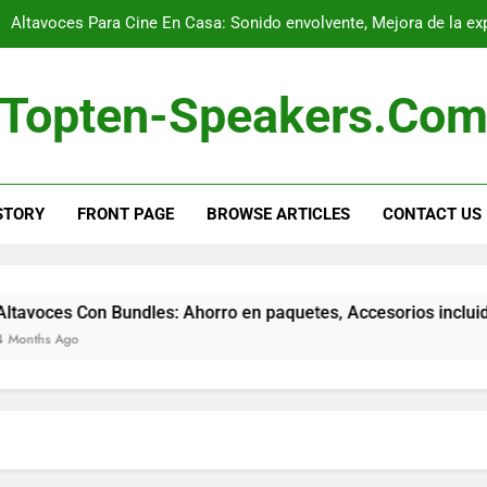
Altavoces Para Cine En Casa: Sonido envolvente, Mejora de la expe
Altavoces Para Streaming: Conexión rápida, Calidad 
Topten-Speakers.co
Altavoces Con Bundles: Ahorro en paquetes,
Altavoces De Calidad Superior: Experiencia de sonido inmersiva,
STORY
FRONT PAGE
BROWSE ARTICLES
CONTACT US
Altavoces Para Cine En Casa: Sonido envolvente, Mejora de la expe
Altavoces Para Streaming: Conexión rápida, Calidad 
Altavoces Con Bundles: Ahorro en paquetes,
 Con Bundles: Ahorro en paquetes, Accesorios incluidos, Valo
go
Altavoces De Calidad Superior: Experiencia de sonido inmersiva,