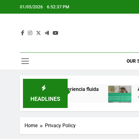
Skip
01/05/2026
6:52:38 PM
to
content
OUR 
audio constante, Experiencia fluida
Altavoces
4 Months A
HEADLINES
Home
Privacy Policy