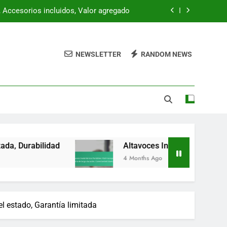
 Accesorios incluidos, Valor agregado
 Satisfacción garantizada, Durabilidad
m
NEWSLETTER
RANDOM NEWS
riencia visual, Configuración sencilla
de audio constante, Experiencia fluida
 Accesorios incluidos, Valor agregado
 Satisfacción garantizada, Durabilidad
Altavoces Inalámbricos Portátiles: Fácil trans
4 Months Ago
l estado, Garantía limitada