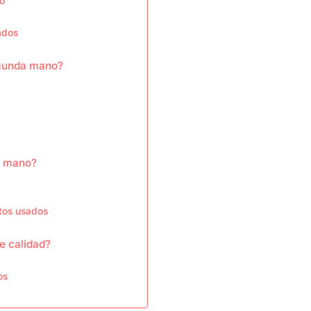
no
ados
egunda mano?
a mano?
tos usados
e calidad?
os