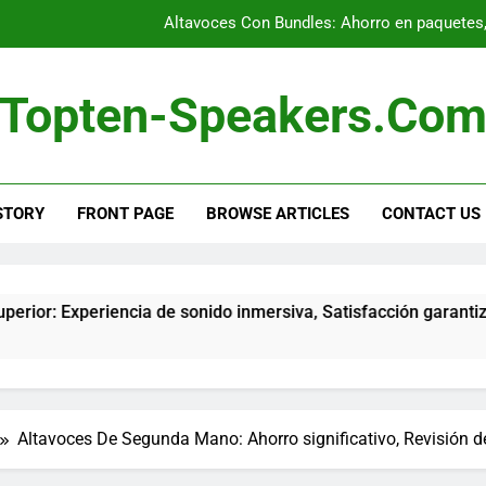
Altavoces Con Bundles: Ahorro en paquetes,
Altavoces De Calidad Superior: Experiencia de sonido inmersiva,
Topten-Speakers.co
Altavoces Para Cine En Casa: Sonido envolvente, Mejora de la expe
Altavoces Para Streaming: Conexión rápida, Calidad 
STORY
FRONT PAGE
BROWSE ARTICLES
CONTACT US
Altavoces Con Bundles: Ahorro en paquetes,
Altavoces De Calidad Superior: Experiencia de sonido inmersiva,
ia de sonido inmersiva, Satisfacción garantizada, Durabilidad
Altavoces De Segunda Mano: Ahorro significativo, Revisión de