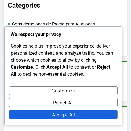
Categories
Consideraciones de Precio para Altavoces
We respect your privacy
Razones para Elegir Altavoces Inalámbricos
Cookies help us improve your experience, deliver
Resultados de Usar Altavoces de Calidad
personalized content, and analyze traffic. You can
choose which cookies to allow by clicking
Customize
. Click
Accept All
to consent or
Reject
Search
All
to decline non-essential cookies.
Search
Customize
for:
Reject All
Accept All
Archives