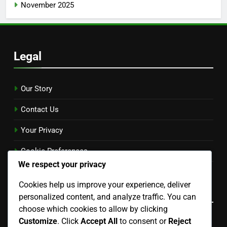
November 2025
Legal
Our Story
Contact Us
Your Privacy
Cookie Preferences
We respect your privacy
Terms & Conditions
Cookies help us improve your experience, deliver
Language
personalized content, and analyze traffic. You can
choose which cookies to allow by clicking
Customize
. Click
Accept All
to consent or
Reject
Recent Posts