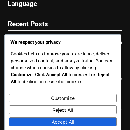
Language
Recent Posts
We respect your privacy
Altavoces Para Cine En Casa: Sonido envolvente, Mejora
de la experiencia visual, Configuración sencilla
Cookies help us improve your experience, deliver
personalized content, and analyze traffic. You can
Altavoces Para Streaming: Conexión rápida, Calidad de
audio constante, Experiencia fluida
choose which cookies to allow by clicking
Customize
. Click
Accept All
to consent or
Reject
Altavoces Con Bundles: Ahorro en paquetes, Accesorios
All
to decline non-essential cookies.
incluidos, Valor agregado
Altavoces De Calidad Superior: Experiencia de sonido
Customize
inmersiva, Satisfacción garantizada, Durabilidad
Reject All
Altavoces Inalámbricos Portátiles: Fácil transporte,
Accept All
Batería de larga duración, Conectividad bluetooth